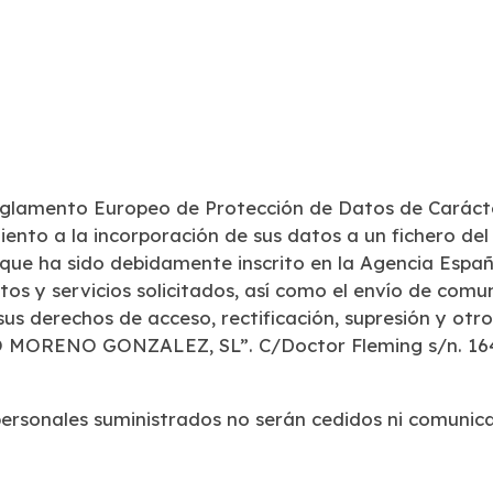
Reglamento Europeo de Protección de Datos de
Carácte
miento a
la incorporación de sus datos a un fichero d
 ha sido debidamente inscrito en la Agencia Espa
tos y servicios
solicitados, así como el envío de comu
s derechos de acceso, rectificación, supresión y otr
IVO MORENO
GONZALEZ, SL”. C/Doctor Fleming s/n. 164
ersonales suministrados no serán cedidos ni
comunicad
----------------------------------------------------------------