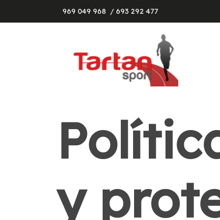
969 049 968
/ 693 292 477
Políti
y prot