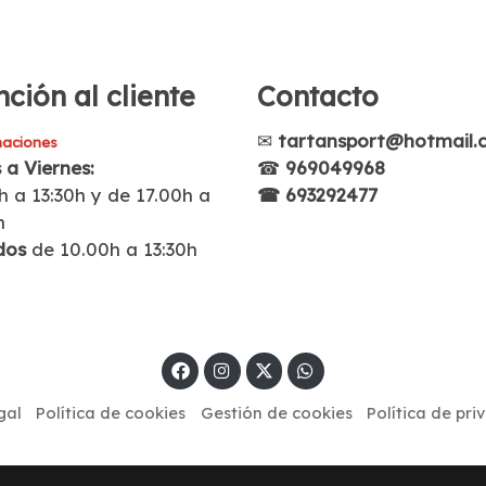
ción al cliente
Contacto
✉
tartansport@hotmail.
aciones
 a Viernes:
☎
969049968
h a 13:30h y de 17.00h a
☎ 693292477
h
dos
de 10.00h a 13:30h
gal
Política de cookies
Gestión de cookies
Política de pri