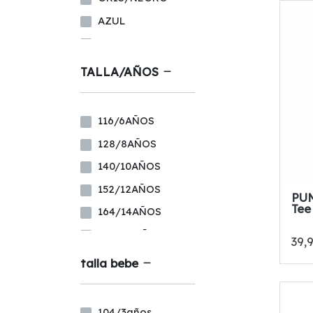
AZUL
GRIS
ROSA
TALLA/AÑOS
FLUOR
NEGRO
116/6AÑOS
NEGRO/BLANCO
128/8AÑOS
NEGRO/CORAL
140/10AÑOS
marino
152/12AÑOS
PUM
rojo
Tee
164/14AÑOS
VERDE
176/16 AÑOS
39,
TURQUESA
104/4años
talla bebe
BLANCO
170/15 AÑOS
LIMA
110/5AÑOS
104/3años