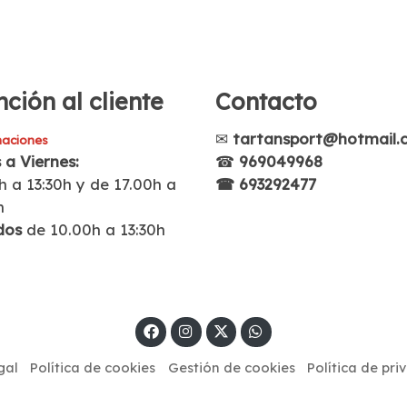
ción al cliente
Contacto
✉
tartansport@hotmail.
aciones
 a Viernes:
☎
969049968
h a 13:30h y de 17.00h a
☎ 693292477
h
dos
de 10.00h a 13:30h
gal
Política de cookies
Gestión de cookies
Política de pri