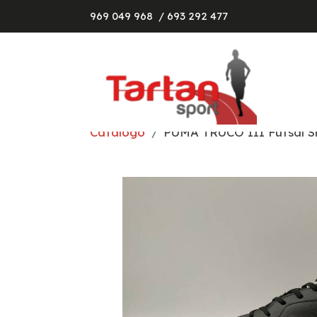
969 049 968
/ 693 292 477
Catálogo
PUMA TRUCO III Futsal S