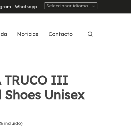
Seleccionar idioma
agram
Whatsapp
nda
Noticias
Contacto
 TRUCO III
l Shoes Unisex
% incluido)