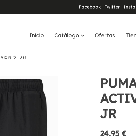
Facebook
Twitter
Inst
Inicio
Catálogo
Ofertas
Tie
EN 5'' JR
PUMA
ACTI
JR
24,95 €