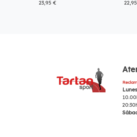
23,95 €
22,95
Aten
Reclam
Lunes
10.00
20:30
Sába