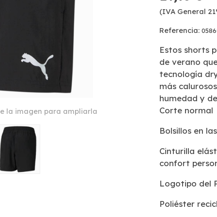
(IVA General 21
Referencia:
0586
Estos shorts p
de verano que
tecnología dr
más calurosos
humedad y dej
Corte normal
e la imagen para ampliarla
Bolsillos en la
Cinturilla elá
confort perso
Logotipo del 
Poliéster reci