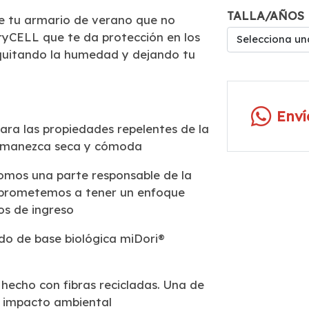
TALLA/AÑOS
de tu armario de verano que no
ryCELL que te da protección en los
Selecciona un
quitando la humedad y dejando tu
Env
ra las propiedades repelentes de la
ermanezca seca y cómoda
somos una parte responsable de la
omprometemos a tener un enfoque
os de ingreso
do de base biológica miDori®
 hecho con fibras recicladas. Una de
l impacto ambiental