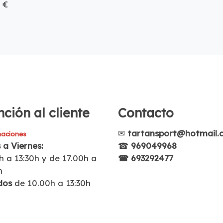
 €
ción al cliente
Contacto
✉
tartansport@hotmail.
aciones
 a Viernes:
☎
969049968
h a 13:30h y de 17.00h a
☎ 693292477
h
dos
de 10.00h a 13:30h