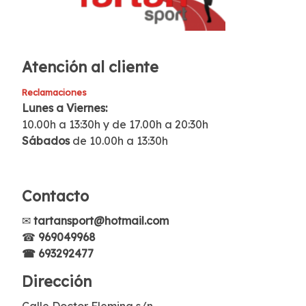
Atención al cliente
Reclamaciones
Lunes a Viernes:
10.00h a 13:30h y de 17.00h a 20:30h
Sábados
de 10.00h a 13:30h
Contacto
✉
tartansport@hotmail.com
☎
969049968
☎ 693292477
Dirección
Calle Doctor Fleming s/n