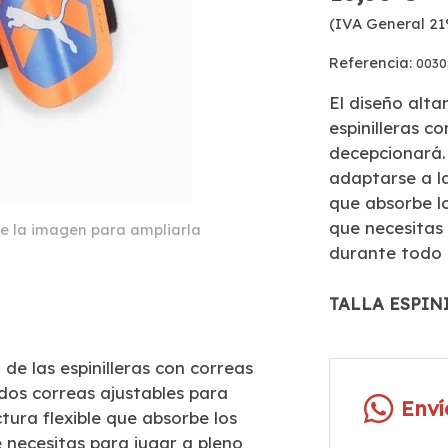
(IVA General 21
Referencia:
0030
El diseño alta
espinilleras c
decepcionará.
adaptarse a la
que absorbe lo
que necesitas
e la imagen para ampliarla
durante todo e
TALLA ESPIN
 de las espinilleras con correas
dos correas ajustables para
Env
tura flexible que absorbe los
 necesitas para jugar a pleno