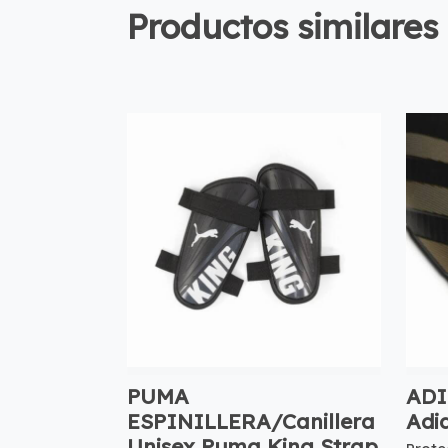
Productos similares
PUMA
ADI
ESPINILLERA/Canillera
Adi
Unisex Puma King Strap