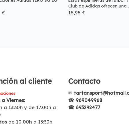
cciones Adidas TIRO SG EU
Estas espinilleras de fútbol T
Club de Adidas ofrecen una ..
5 €
15,95 €
ción al cliente
Contacto
✉
tartansport@hotmail.
aciones
 a Viernes:
☎
969049968
h a 13:30h y de 17.00h a
☎ 693292477
h
dos
de 10.00h a 13:30h