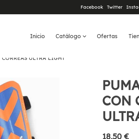
Facebook
Twitter
Inst
Inicio
Catálogo
Ofertas
Tie
 CORREAS ULTRA LIGHT
PUMA
CON 
ULTR
18,50 €