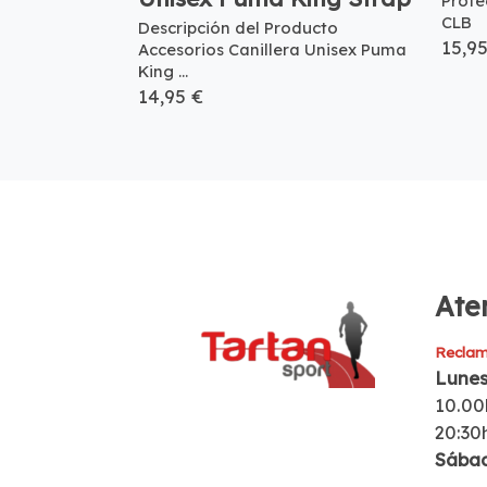
Prote
CLB
Descripción del Producto
15,9
Accesorios Canillera Unisex Puma
King ...
14,95 €
Aten
Reclam
Lunes
10.00
20:30
Sába