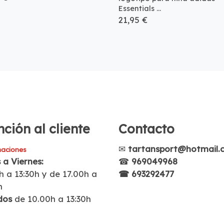
Essentials ...
21,95 €
ción al cliente
Contacto
✉
tartansport@hotmail.
aciones
 a Viernes:
☎
969049968
h a 13:30h y de 17.00h a
☎ 693292477
h
dos
de 10.00h a 13:30h