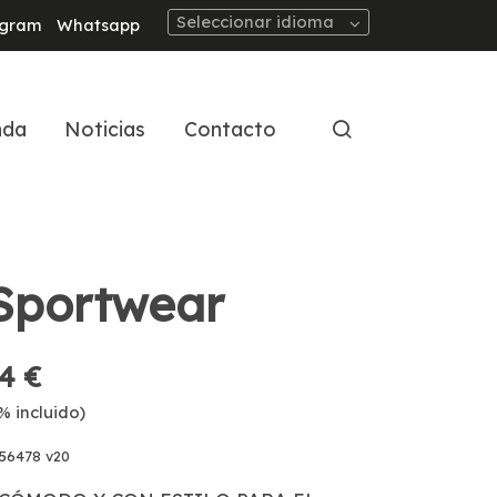
Seleccionar idioma
agram
Whatsapp
nda
Noticias
Contacto
Sportwear
4 €
% incluido)
56478 v20