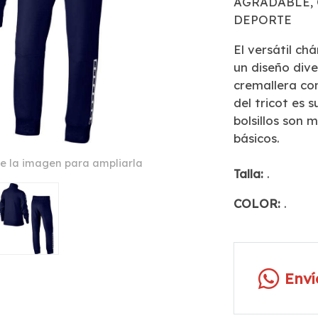
AGRADABLE, 
DEPORTE
El versátil ch
un diseño div
cremallera com
del tricot es 
bolsillos son
básicos.
e la imagen para ampliarla
Talla:
.
COLOR:
.
Env