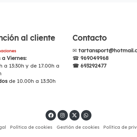
ción al cliente
Contacto
✉
tartansport@hotmail.
aciones
 a Viernes:
☎
969049968
h a 13:30h y de 17.00h a
☎ 693292477
h
dos
de 10.00h a 13:30h
gal
Política de cookies
Gestión de cookies
Política de pri