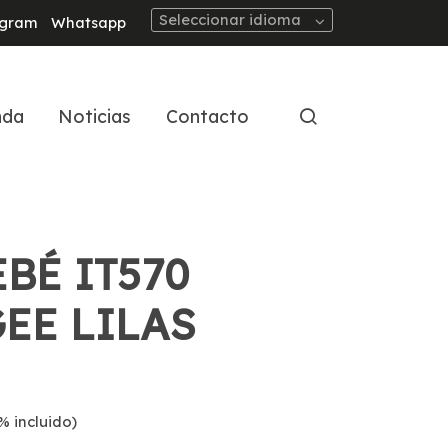
Seleccionar idioma
agram
Whatsapp
nda
Noticias
Contacto
BÉ IT570
EE LILAS
% incluido)