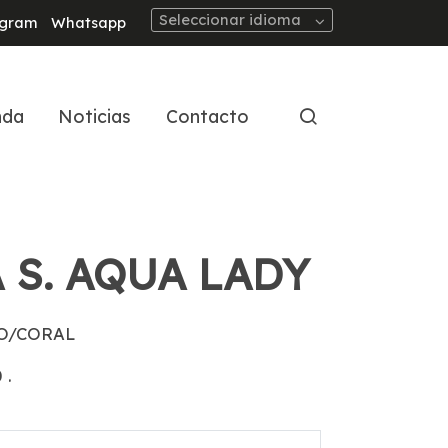
Seleccionar idioma
agram
Whatsapp
nda
Noticias
Contacto
 S. AQUA LADY
O/CORAL
0
.