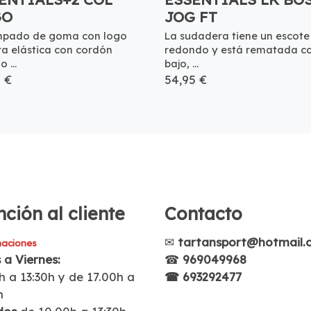
GO
JOG FT
mpado de goma con logo
La sudadera tiene un escote
ra elástica con cordón
redondo y está rematada c
 ...
bajo, ...
5 €
54,95 €
ción al cliente
Contacto
✉
tartansport@hotmail.
aciones
 a Viernes:
☎
969049968
h a 13:30h y de 17.00h a
☎ 693292477
h