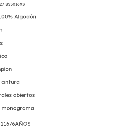
27 BS5016XS
 100% Algodón
ón
s:
tica
mpion
 cintura
erales abiertos
el monograma
116/6AÑOS