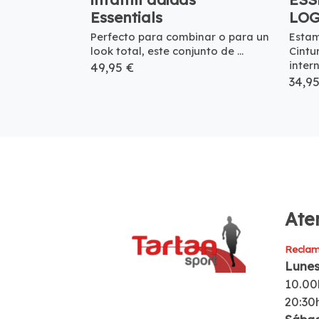
Essentials
LO
Perfecto para combinar o para un
Esta
look total, este conjunto de ...
Cintu
interno
49,95 €
34,9
Aten
Reclam
Lunes
10.00
20:30