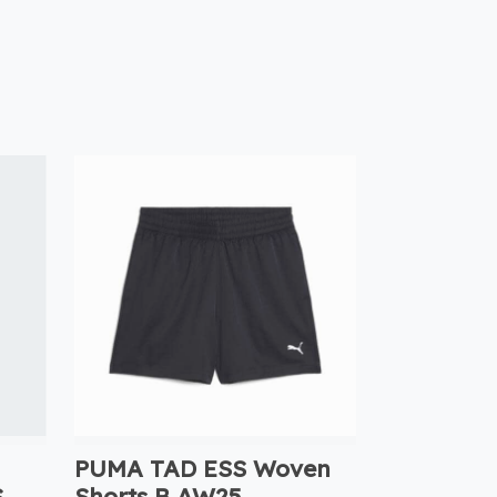
PUMA TAD ESS Woven
S
Shorts B AW25