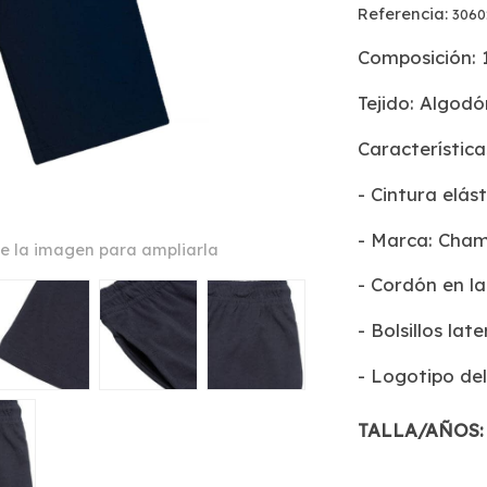
Referencia:
3060
Composición:
Tejido: Algod
Característica
- Cintura elás
- Marca: Cha
e la imagen para ampliarla
- Cordón en la
- Bolsillos lat
- Logotipo d
TALLA/AÑOS: