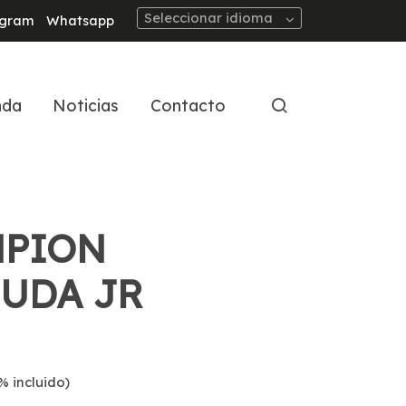
Seleccionar idioma
agram
Whatsapp
nda
Noticias
Contacto
PION
UDA JR
% incluido)