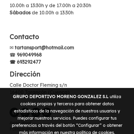
10.00h a 13:30h y de 17.00h a 20:30h
Sábados
de 10.00h a 13:30h
Contacto
✉
tartansport@hotmail.com
☎
969049968
☎ 693292477
Dirección
Calle Doctor Fleming s/n
16400 Tarancón (Cuenca)
GRUPO DEPORTIVO MORENO GONZALEZ S.L
utiliza
cookies propias y terceros para obtener datos
estadísticos de la navegación de nuestros usuarios y
mejorar nuestros servicios. Puedes configurar tus
Aviso legal
preferencias a través del botón “Configurar” o obtener
Política de cookies
más información en nuestra
política de cookies
.