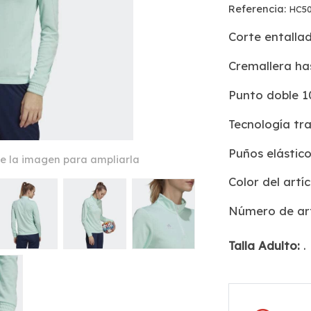
Referencia:
HC5
Corte entalla
Cremallera has
Punto doble 1
Tecnología t
Puños elástic
e la imagen para ampliarla
Color del artíc
Número de ar
Talla Adulto:
.