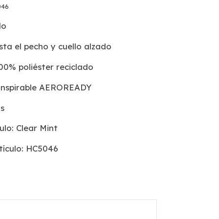
046
do
ta el pecho y cuello alzado
00% poliéster reciclado
ranspirable AEROREADY
os
ulo: Clear Mint
tículo: HC5046