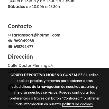
10.00h a 13:30h y de 17.00h a 20:30h
Sábados
de 10.00h a 13:30h
Contacto
✉
tartansport@hotmail.com
☎
969049968
☎ 693292477
Dirección
Calle Doctor Fleming s/n
16400 Tarancón (Cuenca)
GRUPO DEPORTIVO MORENO GONZALEZ S.L
utiliza
cookies propias y terceros para obtener datos
estadísticos de la navegación de nuestros usuarios y
mejorar nuestros servicios. Puedes configurar tus
Aviso legal
preferencias a través del botón “Configurar” o obtener
Política de cookies
más información en nuestra
política de cookies
.
Gestión de cookies