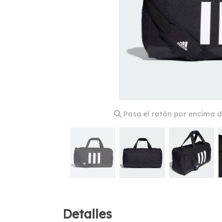
Pasa el ratón por encima d
Detalles