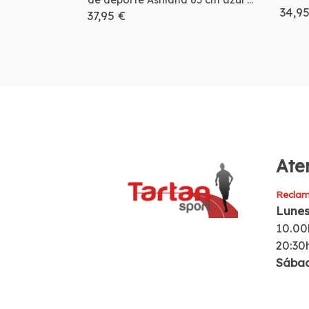
34,9
37,95 €
Aten
Reclam
Lunes
10.00
20:30
Sába