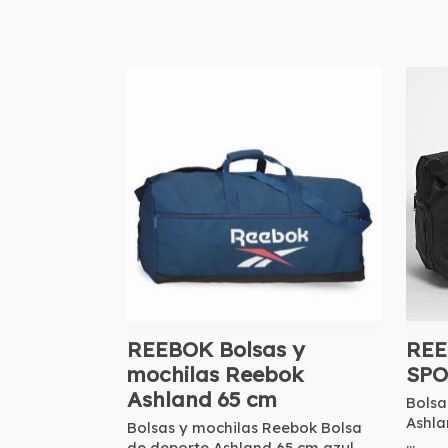
REEBOK Bolsas y
REE
mochilas Reebok
SPO
Ashland 65 cm
Bolsa
Ashla
Bolsas y mochilas Reebok Bolsa
...
de deporte Ashland 65 cm azul ...