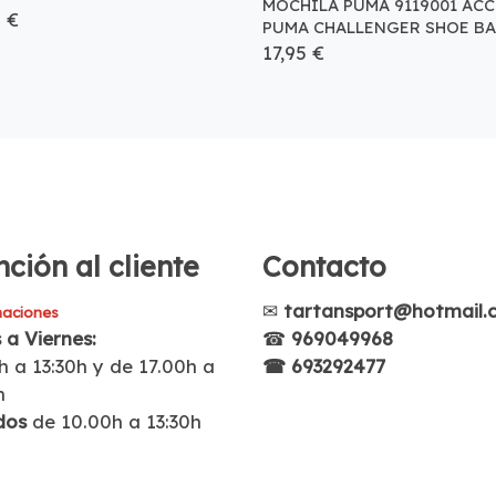
MOCHILA PUMA 9119001 ACC
5 €
PUMA CHALLENGER SHOE B
17,95 €
ción al cliente
Contacto
✉
tartansport@hotmail.
aciones
 a Viernes:
☎
969049968
h a 13:30h y de 17.00h a
☎ 693292477
h
dos
de 10.00h a 13:30h