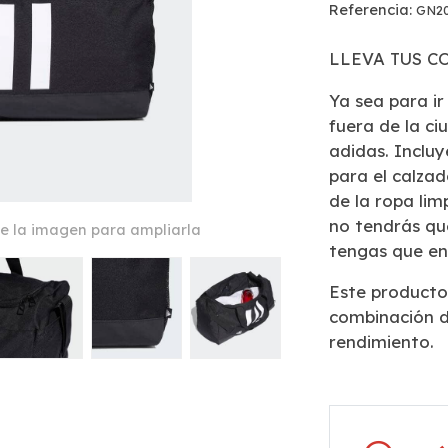
Referencia:
GN2
LLEVA TUS C
Ya sea para ir
fuera de la ci
adidas. Inclu
para el calzad
de la ropa limp
no tendrás qu
e la imagen para ampliarla
tengas que en
Este producto
combinación d
rendimiento.