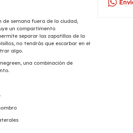
Env
in de semana fuera de la ciudad,
cluye un compartimento
ermite separar las zapatillas de la
lsillos, no tendrás que escarbar en el
rar algo.
imegreen, una combinación de
nto.
o
 hombro
aterales