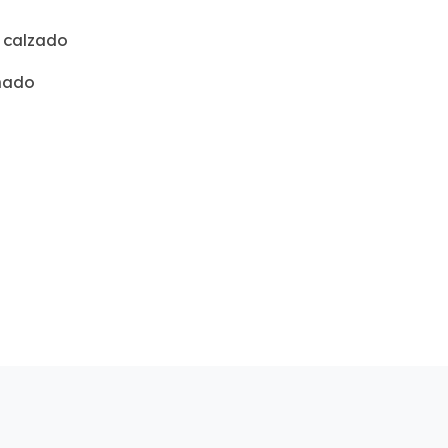
 calzado
hado