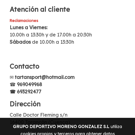
Atención al cliente
Reclamaciones
Lunes a Viernes:
10.00h a 13:30h y de 17.00h a 20:30h
Sábados
de 10.00h a 13:30h
Contacto
✉
tartansport@hotmail.com
☎
969049968
☎ 693292477
Dirección
Calle Doctor Fleming s/n
16400 Tarancón (Cuenca)
GRUPO DEPORTIVO MORENO GONZALEZ S.L
utiliza
cookies propias y terceros para obtener datos