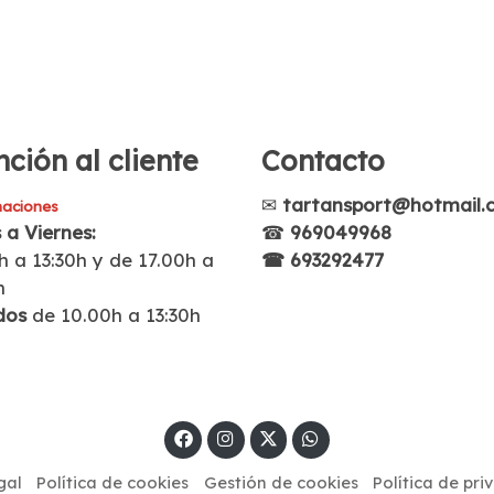
ción al cliente
Contacto
✉
tartansport@hotmail.
aciones
 a Viernes:
☎
969049968
h a 13:30h y de 17.00h a
☎ 693292477
h
dos
de 10.00h a 13:30h
gal
Política de cookies
Gestión de cookies
Política de pri